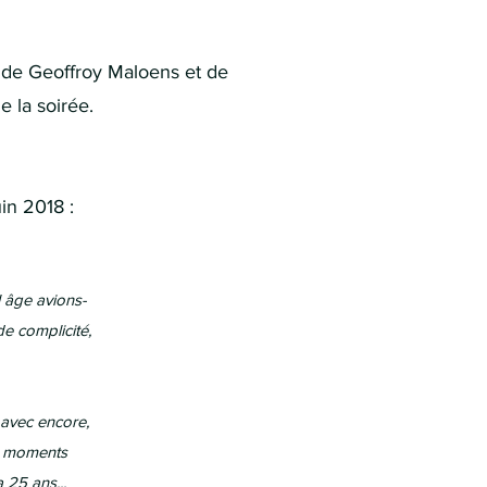
n de Geoffroy Maloens et de
e la soirée.
in 2018 :
 âge avions-
de complicité,
 avec encore,
de moments
 25 ans...