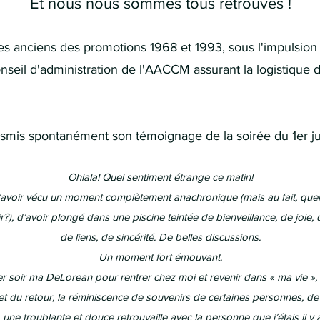
Et nous nous sommes tous retrouvés !
 des anciens des promotions 1968 et 1993, sous l'impulsio
seil d'administration de l'AACCM assurant la logistique d
ansmis spontanément son témoignage de la soirée du 1er ju
Ohlala! Quel sentiment étrange ce matin!
’avoir vécu un moment complètement anachronique (mais au fait, quel
r?), d’avoir plongé dans une piscine teintée de bienveillance, de joie, 
de liens, de sincérité. De belles discussions.
Un moment fort émouvant.
hier soir ma DeLorean pour rentrer chez moi et revenir dans « ma vie »,
ajet du retour, la réminiscence de souvenirs de certaines personnes, 
 une troublante et douce retrouvaille avec la personne que j’étais il y a