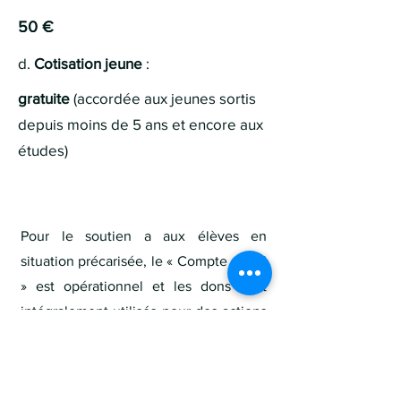
50 €
d.
Cotisation jeune
:
gratuite
(accordée aux jeunes sortis
depuis moins de 5 ans et encore aux
études)
Pour le soutien a aux élèves en
situation précarisée, le « Compte social
» est opérationnel et les dons sont
intégralement utilisés pour des actions
sociales sous le contrôle de la
Direction du CCM (compte ING BE28
3634 5386 1020
de l'asbl AACCM-