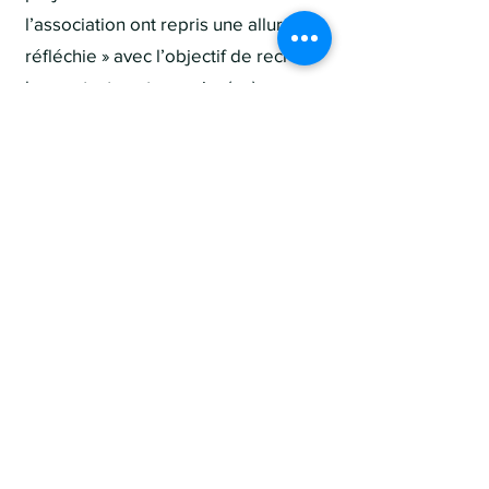
l’association ont repris une allure «
réfléchie » avec l’objectif de recréer
les contacts entre ancien(ne)s avec,
notamment, les retrouvailles. Celles
des promotions « 25 ans » sont
particulièrement réussies ! Nous
n’oublions pas les projets d’aides «
sociales », mais aussi la
reconstruction en cours du site
www.aaccm.be
pour assurer une
meilleure communication …
Les membres de l’Organe
d’administration s’engagent à
réaliser tous ces projets rapidement.